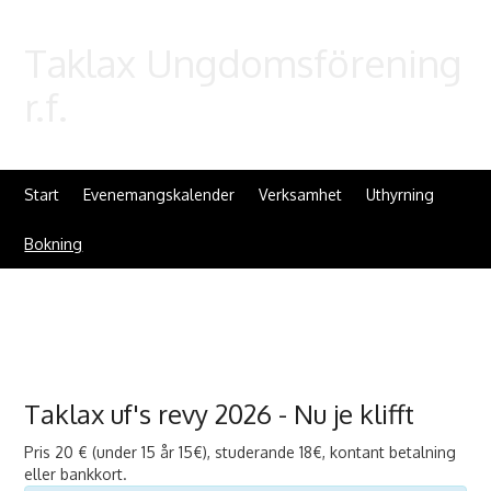
Taklax Ungdomsförening
r.f.
Start
Evenemangskalender
Verksamhet
Uthyrning
Bokning
Taklax uf's revy 2026 - Nu je klifft
Pris 20 € (under 15 år 15€), studerande 18€, kontant betalning
eller bankkort.