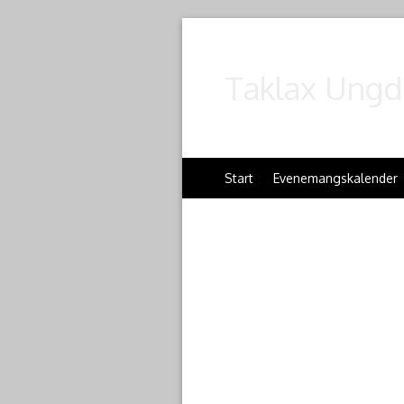
Taklax Ungd
Start
Evenemangskalender