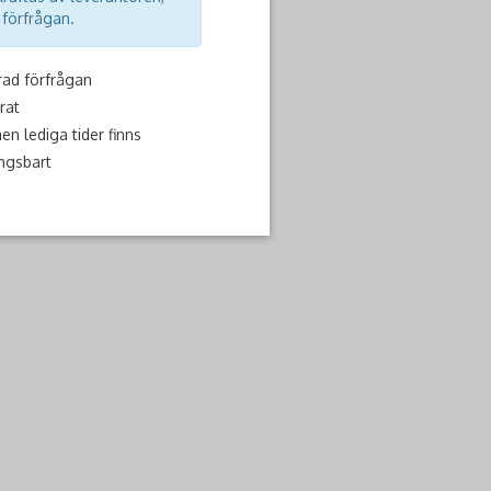
 förfrågan.
ad förfrågan
rat
n lediga tider finns
ngsbart