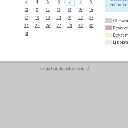
3
4
5
6
7
8
9
enbart en
10
11
12
13
14
15
16
17
18
19
20
21
22
23
Obesvar
24
25
26
27
28
29
30
Reserve
31
Bokat me
Ej bokni
Taklax Ungdomsförening r.f.