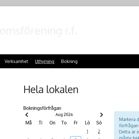
omsförening r.f.
Verksamhet
Uthyrning
Bokning
Hela lokalen
Bokningsförfrågan
Aug 2026
Markera d
Må
Ti
On
To
Fr
Lö
Sö
förfrågan
1
2
Detta är i
måste bek