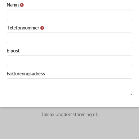
Namn
Telefonnummer
E-post
Faktureringsadress
Taklax Ungdomsförening r.f.