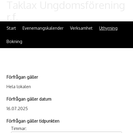
Taklax Ungdomsförening
r.f.
Start
Evenemangskalender
Verksamhet
Uthyrning
Bokning
Förfrågan gäller
Hela lokalen
Förfrågan gäller datum
16.07.2025
Förfrågan gäller tidpunkten
Timmar: