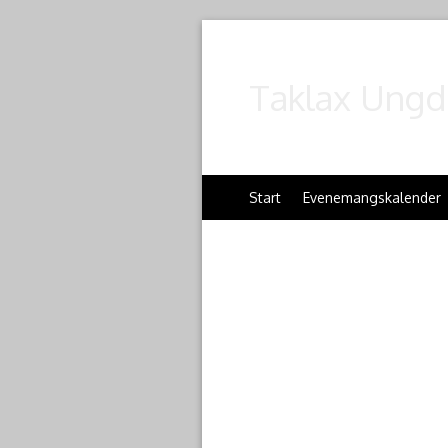
Taklax Ungd
Start
Evenemangskalender