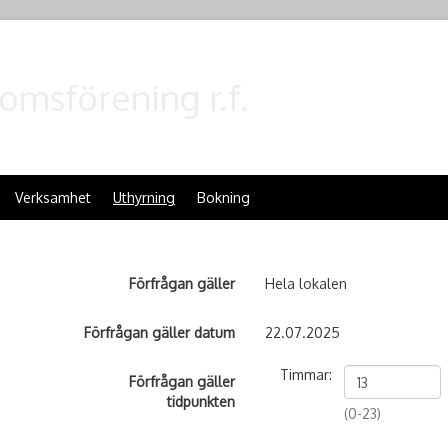
omsförening r.f.
Verksamhet
Uthyrning
Bokning
Förfrågan gäller
Hela lokalen
Förfrågan gäller datum
22.07.2025
Timmar:
Förfrågan gäller
tidpunkten
(0-23)