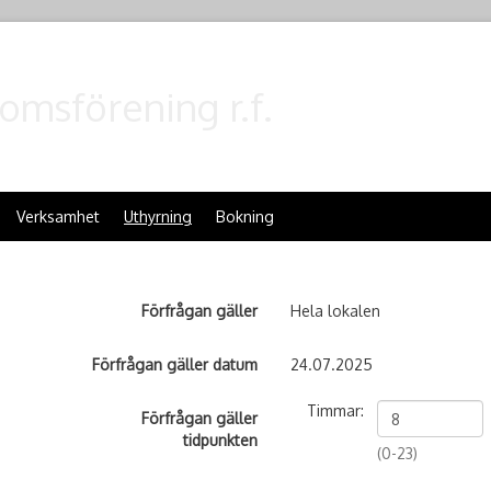
omsförening r.f.
Verksamhet
Uthyrning
Bokning
Förfrågan gäller
Hela lokalen
Förfrågan gäller datum
24.07.2025
Timmar:
Förfrågan gäller
tidpunkten
(0-23)