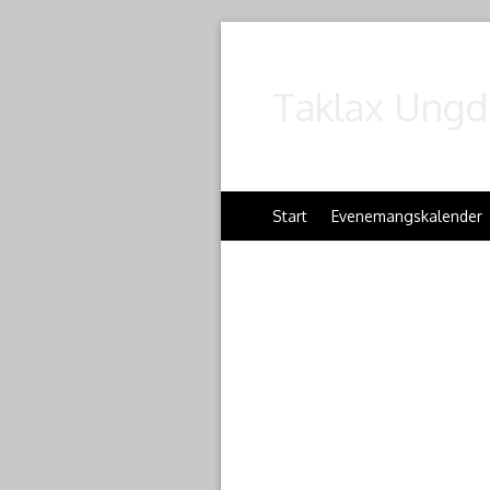
Taklax Ungd
Start
Evenemangskalender