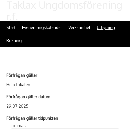
Taklax Ungdomsförening
r.f.
Start
Evenemangskalender
Verksamhet
Uthyrning
Bokning
Förfrågan gäller
Hela lokalen
Förfrågan gäller datum
29.07.2025
Förfrågan gäller tidpunkten
Timmar: