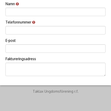
Namn
Telefonnummer
E-post
Faktureringsadress
Taklax Ungdomsförening r.f.