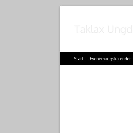
Taklax Ungd
Start
Evenemangskalender