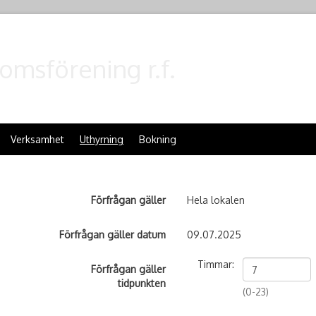
omsförening r.f.
Verksamhet
Uthyrning
Bokning
Förfrågan gäller
Hela lokalen
Förfrågan gäller datum
09.07.2025
Timmar:
Förfrågan gäller
tidpunkten
(0-23)