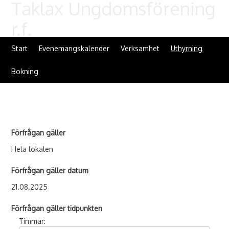
Taklax Ungdomsförening
r.f.
Start
Evenemangskalender
Verksamhet
Uthyrning
Bokning
Förfrågan gäller
Hela lokalen
Förfrågan gäller datum
21.08.2025
Förfrågan gäller tidpunkten
Timmar: