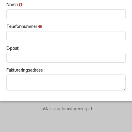
Namn
Telefonnummer
E-post
Faktureringsadress
Taklax Ungdomsförening r.f.